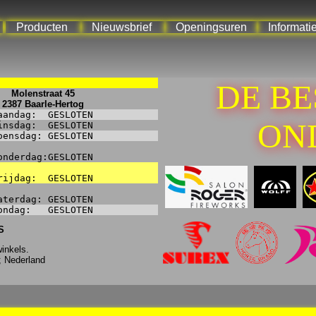
Producten
Nieuwsbrief
Openingsuren
Informati
DE B
Molenstraat 45
2387 Baarle-Hertog
aandag:
GESLOTEN
ON
insdag:
GESLOTEN
oensdag:
GESLOTEN
onderdag:
GESLOTEN
rijdag:
GESLOTEN
aterdag:
GESLOTEN
ondag:
GESLOTEN
S
inkels.
; Nederland