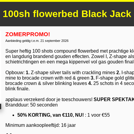
100sh flowerbed Black Jack
ZOMERPROMO!
Aanbieding geldig t.e.m. 21 september 2026
Super heftig 100 shots compound flowerbed met prachtige k
en langdurig brandend gouden effecten. Zowel I, Z-shape al
schietrichtingen en een mega kippenvel vol gas gouden final
Opbouw:
1.
Z-shape silver tails with crackling mines
2.
I-shap
mine to brocade crown with red & green
3.
F-shape gold glitt
brocade crown & silver blinking leaves
4.
25 schots in 4 se
blink finale.
applaus verzekerd door je toeschouwers!
SUPER SPEKTAK
Brandduur: 50 seconden
50% KORTING, van €110, NU!
: 1 voor €55
Minimum aankoopleeftijd: 16 jaar