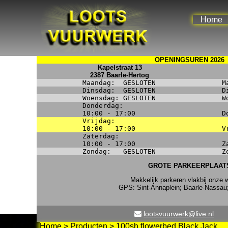
Home
OPENINGSUREN 2026
Kapelstraat 13
2387 Baarle-Hertog
Maandag:
GESLOTEN
M
Dinsdag:
GESLOTEN
D
Woensdag:
GESLOTEN
W
Donderdag:
10:00 - 17:00
D
Vrijdag:
10:00 - 17:00
V
Zaterdag:
10:00 - 17:00
Z
Zondag:
GESLOTEN
Z
GROTE PARKEERPLAAT
Makkelijk parkeren vlakbij onze w
GPS: Sint-Annaplein; Baarle-Nassau
lootsvuurwerk@live.nl
Home
>
Producten
>
100sh flowerbed Black Jack