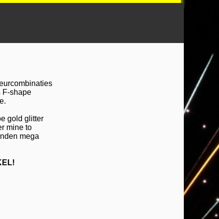
leurcombinaties
s F-shape
e.
e gold glitter
er mine to
conden mega
EL!