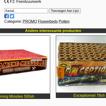
F2: Feestvuurwerk
Toevoegen Aan Lijst
Categorie:
PROMO
Flowerbeds
Potten
Andere interessante producten
Exceptionnel 78sh k
ming Missiles 500sh