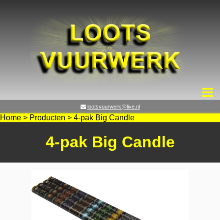
lootsvuurwerk@live.nl
Home
>
Producten
>
4-pak Big Candle
4-pak Big Candle