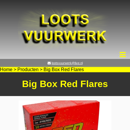
lootsvuurwerk@live.nl
Home
>
Producten
>
Big Box Red Flares
Big Box Red Flares