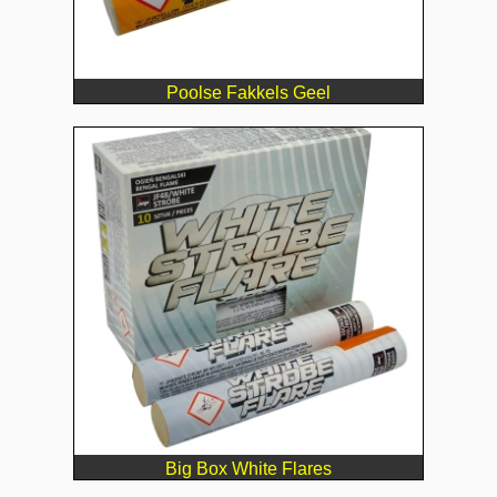
Poolse Fakkels Geel
Big Box White Flares