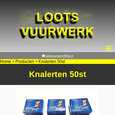
lootsvuurwerk@live.nl
Home
>
Producten
>
Knalerten 50st
Knalerten 50st