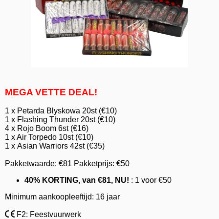
MEGA VETTE DEAL!
1 x Petarda Blyskowa 20st (€10)
1 x Flashing Thunder 20st (€10)
4 x Rojo Boom 6st (€16)
1 x Air Torpedo 10st (€10)
1 x Asian Warriors 42st (€35)
Pakketwaarde: €81 Pakketprijs: €50
40% KORTING, van €81, NU!
: 1 voor €50
Minimum aankoopleeftijd: 16 jaar
F2: Feestvuurwerk