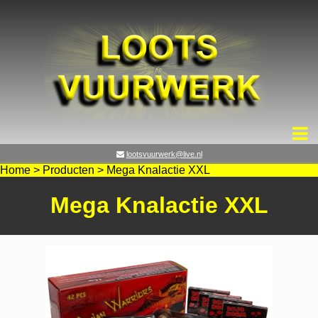
lootsvuurwerk@live.nl
Home
>
Producten
>
Mega Knalactie XXL
Mega Knalactie XXL