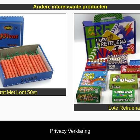
Andere interessante producten
rat Met Lont 50st
Lote Retruena
Privacy Verklaring