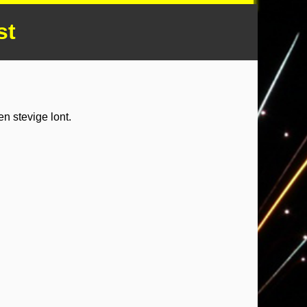
st
n stevige lont.