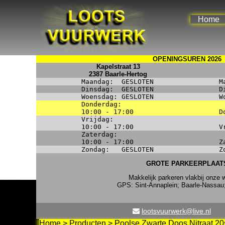
Home
OPENINGSUREN 2026
Kapelstraat 13
2387 Baarle-Hertog
Maandag:
GESLOTEN
M
Dinsdag:
GESLOTEN
D
Woensdag:
GESLOTEN
W
Donderdag:
10:00 - 17:00
D
Vrijdag:
10:00 - 17:00
V
Zaterdag:
10:00 - 17:00
Z
Zondag:
GESLOTEN
Z
GROTE PARKEERPLAAT
Makkelijk parkeren vlakbij onze w
GPS: Sint-Annaplein; Baarle-Nassau
lootsvuurwerk@live.nl
Home
>
Producten
>
Poolse Zwarte Doos Nitraat 20