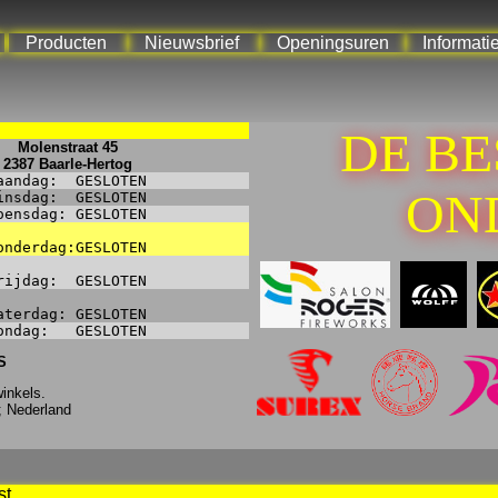
Producten
Nieuwsbrief
Openingsuren
Informati
DE B
Molenstraat 45
2387 Baarle-Hertog
aandag:
GESLOTEN
ON
insdag:
GESLOTEN
oensdag:
GESLOTEN
onderdag:
GESLOTEN
rijdag:
GESLOTEN
aterdag:
GESLOTEN
ondag:
GESLOTEN
S
inkels.
; Nederland
st