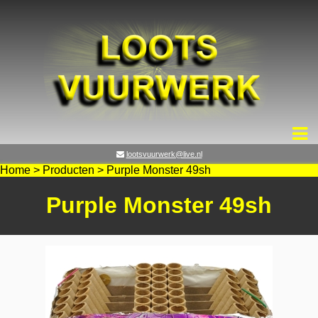
lootsvuurwerk@live.nl
Home
>
Producten
>
Purple Monster 49sh
Purple Monster 49sh