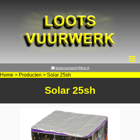
lootsvuurwerk@live.nl
Home
>
Producten
>
Solar 25sh
Solar 25sh