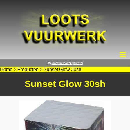
lootsvuurwerk@live.nl
Home
>
Producten
>
Sunset Glow 30sh
Sunset Glow 30sh