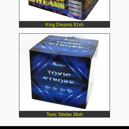
King Dreams 81sh
Toxic Strobe 36sh