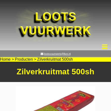
lootsvuurwerk@live.nl
Home
>
Producten
>
Zilverkruitmat 500sh
Zilverkruitmat 500sh