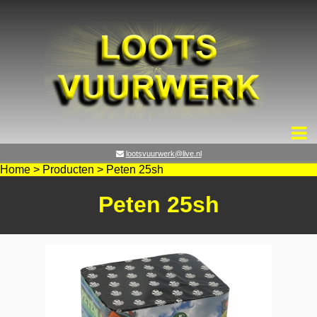
lootsvuurwerk@live.nl
Home
>
Producten
>
Peten 25sh
Peten 25sh